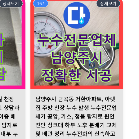
상세보기
167
상세보기
랫집 피해 없이 문제 해결. 누수전화누수전화는 신속하고 정확한 서비스
 분배기 연결 부위 노후. 공압진단검사로 정확한 누수 위치 탐지 후 
 누수 발생 누수전화, 친절한 상담과 빠른 해결 약속 변기 라인 이중 
남양주시 금곡동 거환아파트, 아랫집 주방 천장 누수 
실 천장
남양주시 금곡동 거환아파트, 아랫
한 상담과
집 주방 천장 누수 발생 누수전문업
이중 배
체가 공압, 가스, 청음 탐지로 원인
음 탐지로
진단 싱크대 하부 노후 분배기 교체
 내부 누
및 배관 정리 누수전화의 신속하고