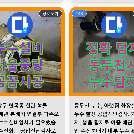
상세보기
148
업체 요청. 공압 검사로 난방 배관 분배기 누수 원인 명확히 확인. 
 면목동 현관 녹물 누수, 난방배관 분배기 연결부 파손으로 인한 
동두천 누수, 아랫집 화장실 천장
랑구 면목동 현관 녹물 누
동두천 누수, 아랫집 화장
방배관 분배기 연결부 파손으
누수 발생 공압진단검사, 
 누수설비업체가 필요했습
지, 청음 탐지로 이중 배관
누수전화는 공압진단검사로
인 수전분배기 내부 누수 확