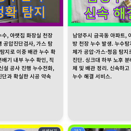
로 문의하여 해결했습니다. 난방배관 분배기 연결부 파손이 원인이며,
 아랫집 화장실 천장 누수 발생 공압진단검사, 가스 탐지, 청음 탐지
남양주시 금곡동 아파트, 아랫집 
누수, 아랫집 화장실 천장
남양주시 금곡동 아파트, 
생 공압진단검사, 가스 탐
방 천장 누수 발생. 누수
 탐지로 이중 배관 누수 확
체가 공압-가스-청음 탐지
분배기 내부 누수 확인, 직
진단. 싱크대 하부 노후 분
 신설 공사 진행 누수전화,
체 및 배관 정리. 신속하고
진단과 확실한 시공 약속
누수 해결 서비스.
상세보기
152