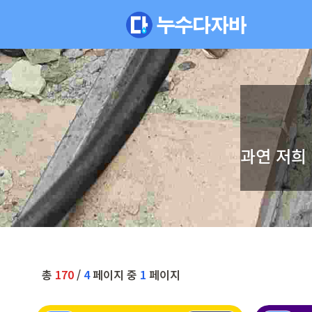
과연 저희
총
170
/
4
페이지 중
1
페이지