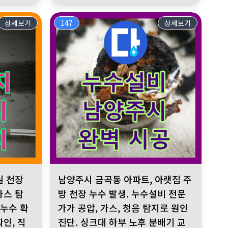
상세보기
147
상세보기
신속한 분배기 교체로 주거 환경 안전 확보. 누수전화누수전화는 언제
누수설비업체가 필요했습니다. 누수전화는 공압진단검사로 누수 위치를 
 누수 발생 공압진단검사, 가스 탐지, 청음 탐지로 이중 배관 누수 확
남양주시 금곡동 아파트, 아랫집 주방 천장 누수 발생.
실 천장
남양주시 금곡동 아파트, 아랫집 주
가스 탐
방 천장 누수 발생. 누수설비 전문
 누수 확
가가 공압, 가스, 청음 탐지로 원인
인, 직
진단. 싱크대 하부 노후 분배기 교